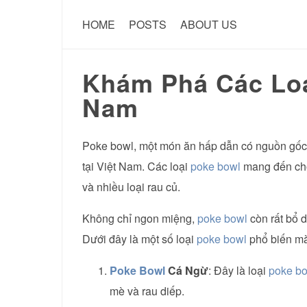
HOME
POSTS
ABOUT US
Khám Phá Các Loạ
Nam
Poke bowl, một món ăn hấp dẫn có nguồn gốc 
tại Việt Nam. Các loại
poke bowl
mang đến cho
và nhiều loại rau củ.
Không chỉ ngon miệng,
poke bowl
còn rất bổ 
Dưới đây là một số loại
poke bowl
phổ biến mà
Poke Bowl
Cá Ngừ
: Đây là loại
poke b
mè và rau diếp.