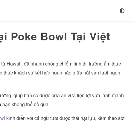
i Poke Bowl Tại Việt
từ Hawaii, đã nhanh chóng chiếm lĩnh thị trường ẩm thực
 thực khách sự kết hợp hoàn hảo giữa hải sản tươi ngon
dưỡng, giúp bạn có được bữa ăn vừa tiện lợi vừa lành mạnh.
 bạn không thể bỏ qua.
owl
kinh điển với cá ngừ tươi được thái hạt lựu, kèm theo sốt